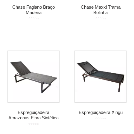
Chase Fagiano Braço
Chase Maxxi Trama
Madeira
Bolinha
Avaliação
Avaliação
0
0
de
de
5
5
Espreguiçadeira
Espreguiçadeira Xingu
Amazonas Fibra Sintética
Avaliação
0
de
Avaliação
5
0
de
5