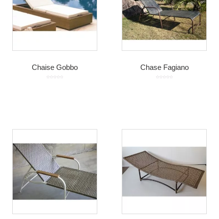
Chaise Gobbo
Chase Fagiano
Avaliação
Avaliação
0
0
de
de
5
5