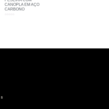
CANOPLA EM AÇO
CARBONO
Avaliação
0
de
5
IS