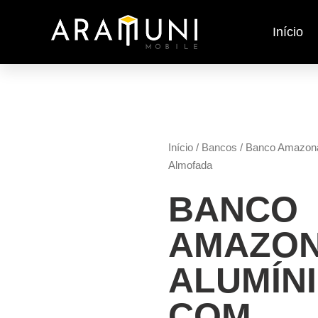
Início
Início
/
Bancos
/ Banco Amazon
Almofada
BANCO
AMAZO
ALUMÍN
COM