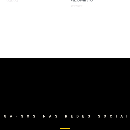
Avaliação
0
de
Avaliação
5
0
de
5
IGA-NOS NAS REDES SOCIA