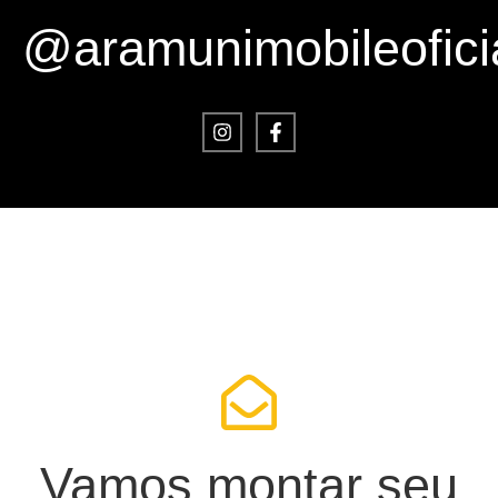
@aramunimobileofici
Vamos montar seu