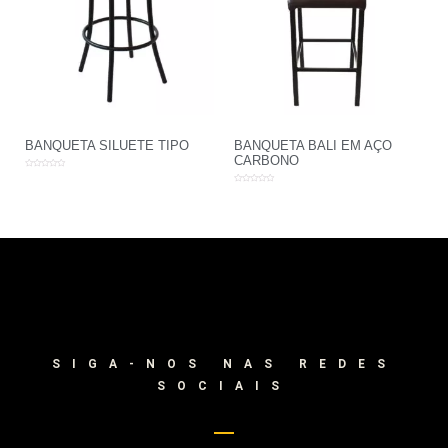
BANQUETA SILUETE TIPO
BANQUETA BALI EM AÇO
CARBONO
Avaliação
0
Avaliação
de
0
5
de
5
SIGA-NOS NAS REDES
SOCIAIS