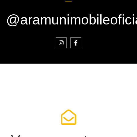
@aramunimobileofici