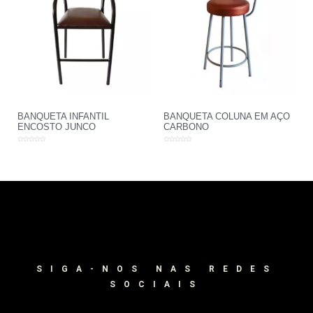
BANQUETA INFANTIL
BANQUETA COLUNA EM AÇO
ENCOSTO JUNCO
CARBONO
Avaliação
Avaliação
0
0
de
de
5
5
SIGA-NOS NAS REDES
SOCIAIS