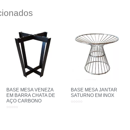
cionados
BASE MESA VENEZA
BASE MESA JANTAR
EM BARRA CHATA DE
SATURNO EM INOX
AÇO CARBONO
Avaliação
0
de
Avaliação
5
0
de
5