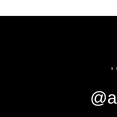
S
@ar