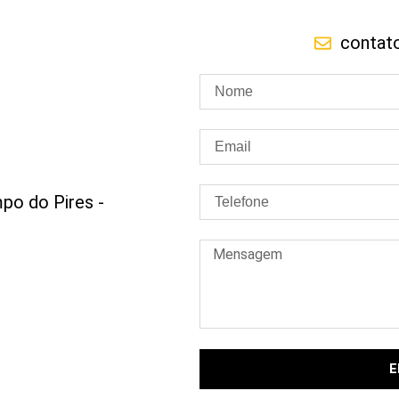
contat
po do Pires -
E