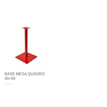
BASE MESA QUADRO
40×40
Avaliação
0
de
5