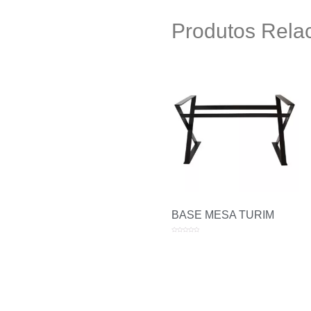
Produtos Rela
BASE MESA TURIM
Avaliação
0
de
5