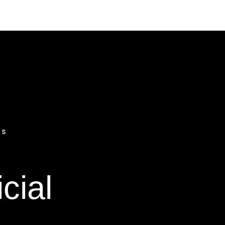
IS
cial