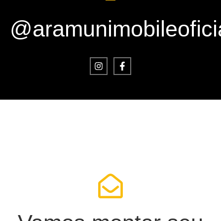
@aramunimobileofici