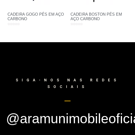
CADEIRA GOGO PÉS EM AÇO
CADEIRA BOSTON PÉS EM
CARBONO
AÇO CARBONO
Avaliação
Avaliação
0
0
de
de
5
5
SIGA-NOS NAS REDES
SOCIAIS
@aramunimobileofici