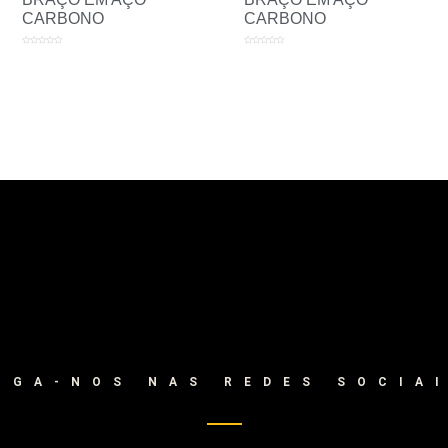
CARBONO
CARBONO
Avaliação
Avaliação
0
0
de
de
5
5
IGA-NOS NAS REDES SOCIA