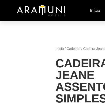
Início
Início
/
Cadeiras
/ Cadeira Jean
CADEIR
JEANE
ASSENT
SIMPLE