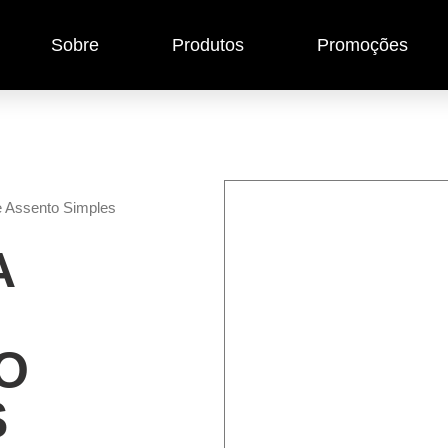
Sobre
Produtos
Promoções
e Assento Simples
A
O
S