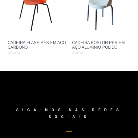
CADEIRA FLASH PÉS EM AÇO
CADEIRA BOSTON PÉS EM
CARBONO
AÇO ALUMÍNIO POLIDO
Avaliação
Avaliação
0
0
de
de
5
5
SIGA-NOS NAS REDES
SOCIAIS