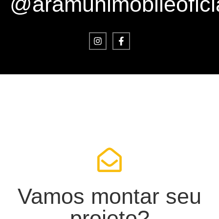
@aramunimobileofici
Vamos montar seu
projeto?