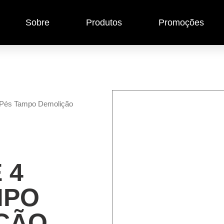
Sobre
Produtos
Promoções
 Pés Tampo Demolição
 4
MPO
ÇÃO