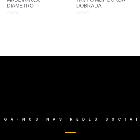
DIÂMETRO
DOBRADA
Avaliação
Avaliação
0
0
de
de
5
5
IGA-NOS NAS REDES SOCIA