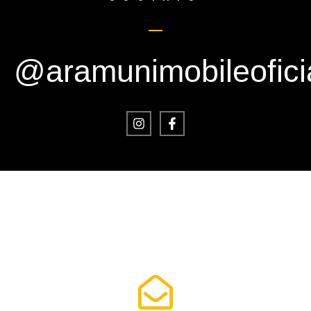
@aramunimobileofici