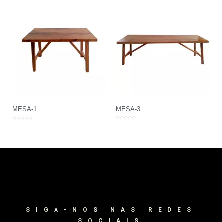
MESA-1
MESA-3
Avaliação
Avaliação
0
0
de
de
5
5
SIGA-NOS NAS REDES
SOCIAIS