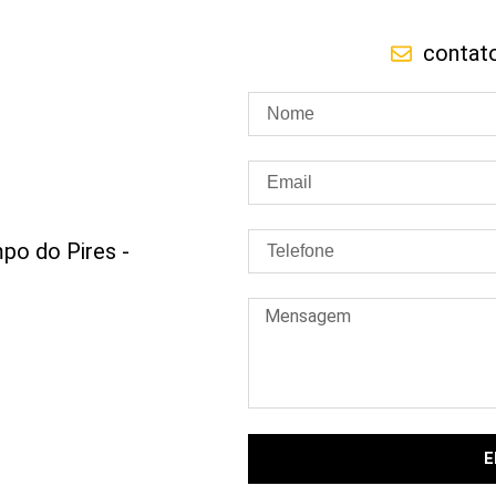
contat
po do Pires -
E