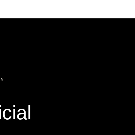
IS
cial