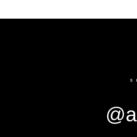
S
@ar